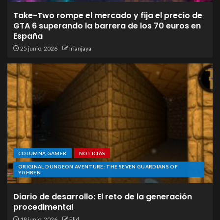
Take-Two rompe el mercado y fija el precio de
GTA 6 superando la barrera de los 70 euros en
España
25 junio, 2026
Irianjaya
COLUMNA GAMER
NOTICIAS
ORIGINAL DUNGEON AVENTURE: THE SEVEN GUARDIANS OF
YGHREN
Diario de desarrollo: El reto de la generación
procedimental
18 junio, 2026
Elid