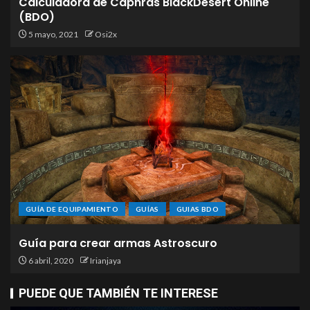
Calculadora de Caphras BlackDesert Online
(BDO)
5 mayo, 2021
Osi2x
GUÍA DE EQUIPAMIENTO
GUÍAS
GUIAS BDO
Guía para crear armas Astroscuro
6 abril, 2020
Irianjaya
PUEDE QUE TAMBIÉN TE INTERESE