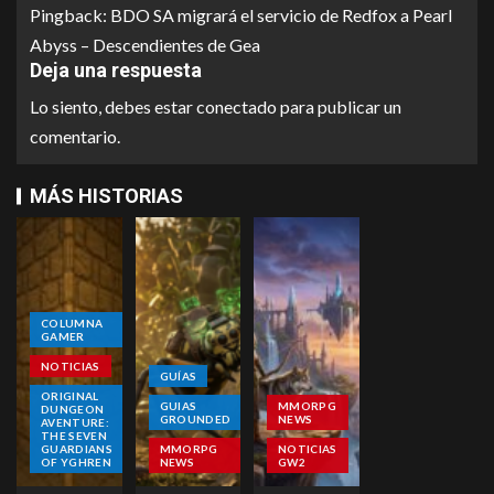
Pingback:
BDO SA migrará el servicio de Redfox a Pearl
Abyss – Descendientes de Gea
Deja una respuesta
Lo siento, debes estar
conectado
para publicar un
comentario.
MÁS HISTORIAS
COLUMNA
GAMER
NOTICIAS
GUÍAS
ORIGINAL
GUIAS
MMORPG
DUNGEON
GROUNDED
NEWS
AVENTURE:
THE SEVEN
GUARDIANS
MMORPG
NOTICIAS
OF YGHREN
NEWS
GW2