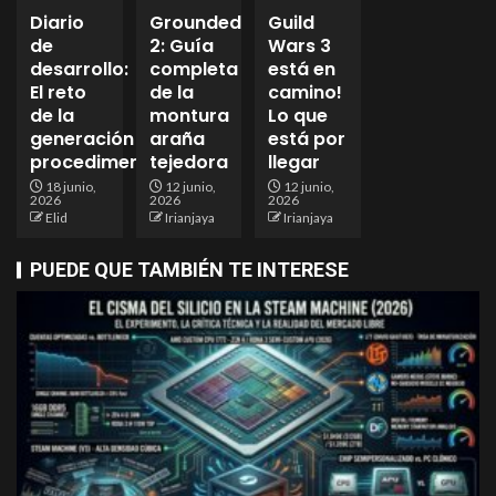
Diario
Grounded
Guild
de
2: Guía
Wars 3
desarrollo:
completa
está en
El reto
de la
camino!
de la
montura
Lo que
generación
araña
está por
procedimental
tejedora
llegar
18 junio,
12 junio,
12 junio,
2026
2026
2026
Elid
Irianjaya
Irianjaya
PUEDE QUE TAMBIÉN TE INTERESE