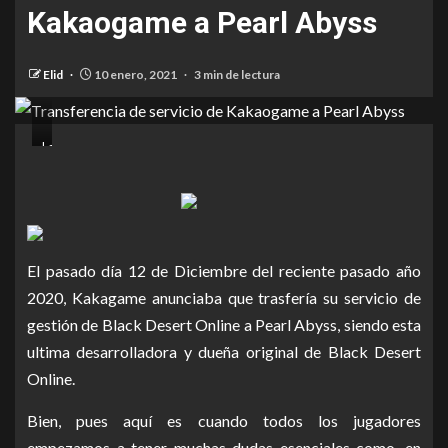
Kakaogame a Pearl Abyss
Elid
10 enero, 2021
3 min de lectura
Las
respuestas
a
tus
preguntas
del
El pasado día 12 de Diciembre del reciente pasado año
proceso
de
2020, Kakagame anunciaba que trasfería su servicio de
transferencia
gestión de Black Desert Online a Pearl Abyss, siendo esta
ultima desarrolladora y dueña original de Black Desert
Online.
Bien, pues aquí es cuando todos los jugadores
empezamos a tener muchas dudas esenciales como, en