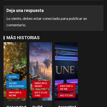
Deja una respuesta
Lo siento, debes estar
conectado
para publicar un
comentario.
MÁS HISTORIAS
GUÍAS
GUIAS
MMORPG
GROUNDED
NEWS
MMORPG
NEWS
MMORPG
NOTICIAS
NEWS
GW2
NOTICIAS