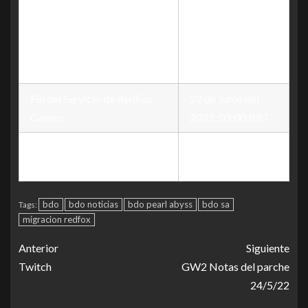
Finalización de Venta de
Pase del Juego & BDCoin
8 de Junio del
Finalización de Venta de Caja
2022, 03:00 BRT
de Perlas​
Fin del Servicio de RedFox
22 de Junio del
Games
2022, 03:00 BRT
Comienzo del Servicio de
23 de Junio del
Pearl Abyss
2022, 07:00 BRT
bdo
bdo noticias
bdo pearl abyss
bdo sa
Tags:
migracion redfox
Anterior
Siguiente
Twitch
GW2 Notas del parche
24/5/22