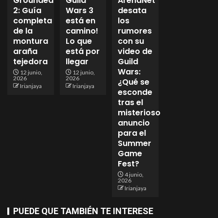
Grounded
Guild
ArenaNet
2: Guía
Wars 3
desata
completa
está en
los
de la
camino!
rumores
montura
Lo que
con su
araña
está por
video de
tejedora
llegar
Guild
Wars:
12 junio,
12 junio,
2026
2026
¿Qué se
Irianjaya
Irianjaya
esconde
tras el
misterioso
anuncio
para el
Summer
Game
Fest?
4 junio,
2026
Irianjaya
PUEDE QUE TAMBIÉN TE INTERESE