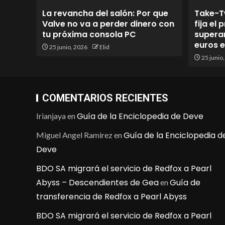
La revancha del salón: Por que
Take-T
Valve no va a perder dinero con
fija el
tu próxima consola PC
superan
euros 
25 junio, 2026
Elid
25 junio
COMENTARIOS RECIENTES
Guía de la Enciclopedia de Deve
Irianjaya
en
Guía de la Enciclopedia d
Miguel Angel Ramirez
en
Deve
BDO SA migrará el servicio de Redfox a Pearl
Abyss – Descendientes de Gea
Guía de
en
transferencia de Redfox a Pearl Abyss
BDO SA migrará el servicio de Redfox a Pearl