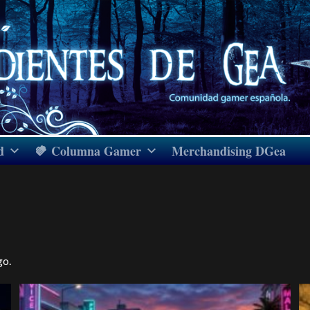
d
Columna Gamer
Merchandising DGea
go.