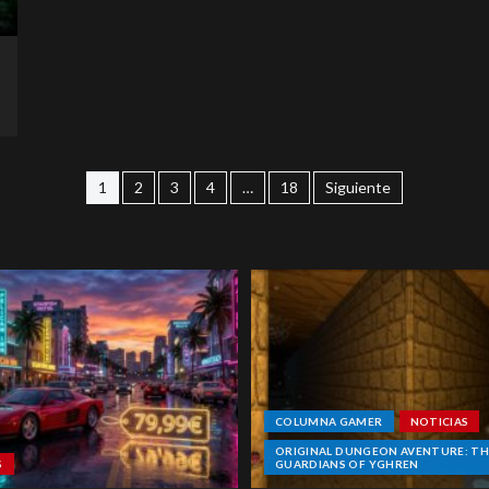
1
2
3
4
…
18
Siguiente
COLUMNA GAMER
NOTICIAS
ORIGINAL DUNGEON AVENTURE: TH
S
GUARDIANS OF YGHREN