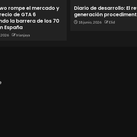
wo rompe el mercado y
Diario de desarrollo: El re
 precio de GTA 6
generación procediment
do la barrera de los 70
18 junio, 2026
Elid
en España
, 2026
Irianjaya
e