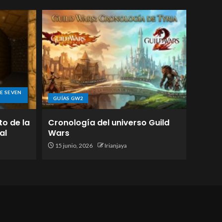
E SEVEN
GUÍAS GW2
to de la
Cronología del universo Guild
al
Wars
15 junio, 2026
Irianjaya