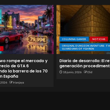
COLUMNA GAMER
NOTICIAS
ORIGINAL DUNGEON AVENTURE: TH
S
GUARDIANS OF YGHREN
wo rompe el mercado y
Diario de desarrollo: El re
 precio de GTA 6
generación procediment
do la barrera de los 70
18 junio, 2026
Elid
en España
, 2026
Irianjaya