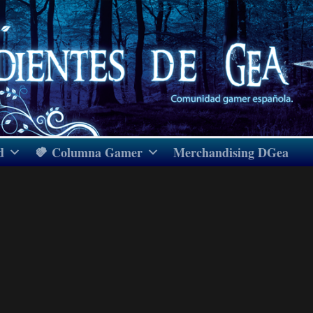
d
Columna Gamer
Merchandising DGea