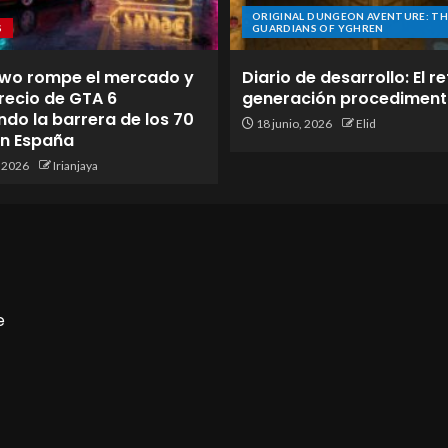
ORIGINAL DUNGEON AVENTURE: TH
S
GUARDIANS OF YGHREN
wo rompe el mercado y
Diario de desarrollo: El re
 precio de GTA 6
generación procediment
do la barrera de los 70
18 junio, 2026
Elid
en España
, 2026
Irianjaya
e