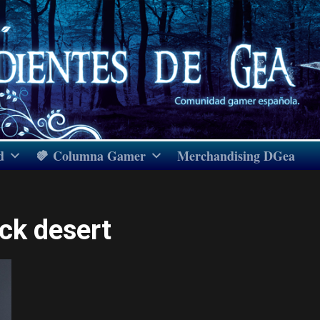
d
Columna Gamer
Merchandising DGea
ack desert