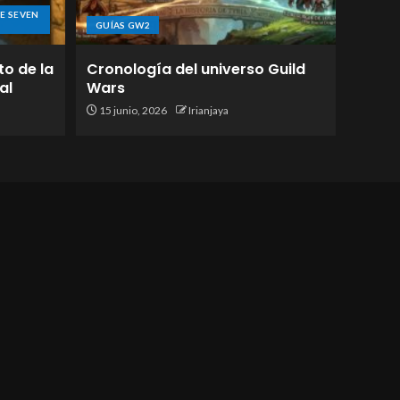
E SEVEN
GUÍAS GW2
to de la
Cronología del universo Guild
al
Wars
15 junio, 2026
Irianjaya