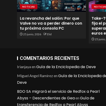
NOTICIAS
NOTICIA
La revancha del salón: Por que
Take-T
Valve no va a perder dinero con
fija el
tu próxima consola PC
superan
euros 
25 junio, 2026
Elid
25 junio
COMENTARIOS RECIENTES
Guía de la Enciclopedia de Deve
Irianjaya
en
Guía de la Enciclopedia d
Miguel Angel Ramirez
en
Deve
BDO SA migrará el servicio de Redfox a Pearl
Abyss – Descendientes de Gea
Guía de
en
transferencia de Redfox a Pearl Abyss