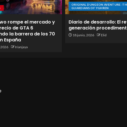
ORIGINAL DUNGEON AVENTURE: TH
S
GUARDIANS OF YGHREN
wo rompe el mercado y
Diario de desarrollo: El re
 precio de GTA 6
generación procediment
do la barrera de los 70
18 junio, 2026
Elid
en España
, 2026
Irianjaya
e