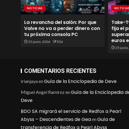
NOTICIAS
NOTICIA
La revancha del salón: Por que
Take-T
Valve no va a perder dinero con
fija el
tu próxima consola PC
superan
euros 
25 junio, 2026
Elid
25 junio
COMENTARIOS RECIENTES
Guía de la Enciclopedia de Deve
Irianjaya
en
Guía de la Enciclopedia d
Miguel Angel Ramirez
en
Deve
BDO SA migrará el servicio de Redfox a Pearl
Abyss – Descendientes de Gea
Guía de
en
transferencia de Redfox a Pearl Abyss