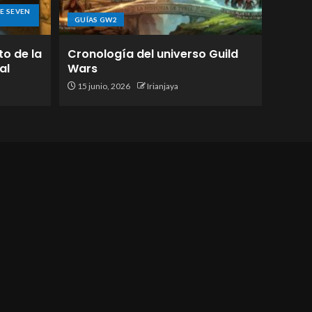
E SEVEN
GUÍAS GW2
to de la
Cronología del universo Guild
al
Wars
15 junio, 2026
Irianjaya