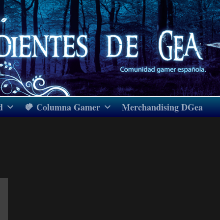
d
Columna Gamer
Merchandising DGea