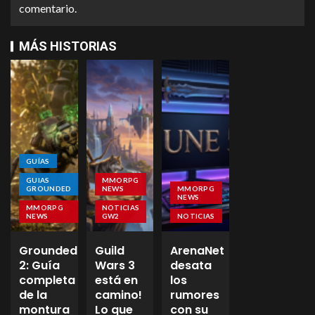
comentario.
MÁS HISTORIAS
GUÍAS
GUIAS
MMORPG
GROUNDED
NEWS
MMORPG
NEWS
MMORPG
NOTICIAS
NEWS
GW2
NOTICIAS
Grounded
Guild
ArenaNet
2: Guía
Wars 3
desata
completa
está en
los
de la
camino!
rumores
montura
Lo que
con su