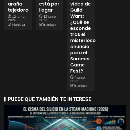
araña
está por
video de
tejedora
llegar
Guild
Wars:
12 junio,
12 junio,
2026
2026
¿Qué se
Irianjaya
Irianjaya
esconde
tras el
misterioso
anuncio
para el
Summer
Game
Fest?
4 junio,
2026
Irianjaya
PUEDE QUE TAMBIÉN TE INTERESE