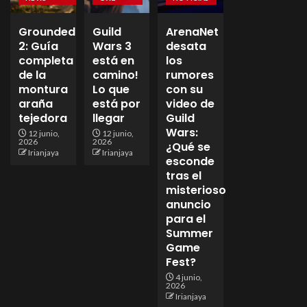
Grounded
Guild
ArenaNet
2: Guía
Wars 3
desata
completa
está en
los
de la
camino!
rumores
montura
Lo que
con su
araña
está por
video de
tejedora
llegar
Guild
Wars:
12 junio,
12 junio,
2026
2026
¿Qué se
Irianjaya
Irianjaya
esconde
tras el
misterioso
anuncio
para el
Summer
Game
Fest?
4 junio,
2026
Irianjaya