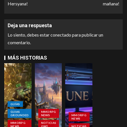
Hersyana!
mañana!
Deja una respuesta
Lo siento, debes estar
conectado
para publicar un
comentario.
MÁS HISTORIAS
GUÍAS
GUIAS
MMORPG
GROUNDED
NEWS
MMORPG
NEWS
MMORPG
NOTICIAS
NEWS
GW2
NOTICIAS