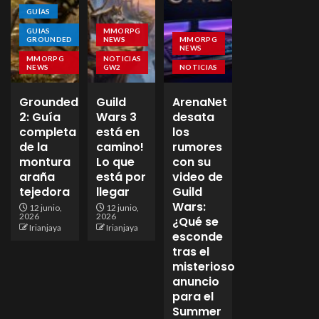
GUÍAS
GUIAS
MMORPG
GROUNDED
NEWS
MMORPG
NEWS
MMORPG
NOTICIAS
NEWS
GW2
NOTICIAS
Grounded
Guild
ArenaNet
2: Guía
Wars 3
desata
completa
está en
los
de la
camino!
rumores
montura
Lo que
con su
araña
está por
video de
tejedora
llegar
Guild
Wars:
12 junio,
12 junio,
2026
2026
¿Qué se
Irianjaya
Irianjaya
esconde
tras el
misterioso
anuncio
para el
Summer