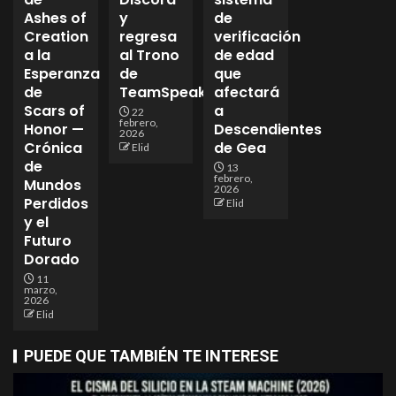
Ashes of
y
de
Creation
regresa
verificación
a la
al Trono
de edad
Esperanza
de
que
de
TeamSpeak
afectará
Scars of
a
22
febrero,
Honor —
Descendientes
2026
Crónica
de Gea
Elid
de
13
febrero,
Mundos
2026
Perdidos
Elid
y el
Futuro
Dorado
11
marzo,
2026
Elid
PUEDE QUE TAMBIÉN TE INTERESE