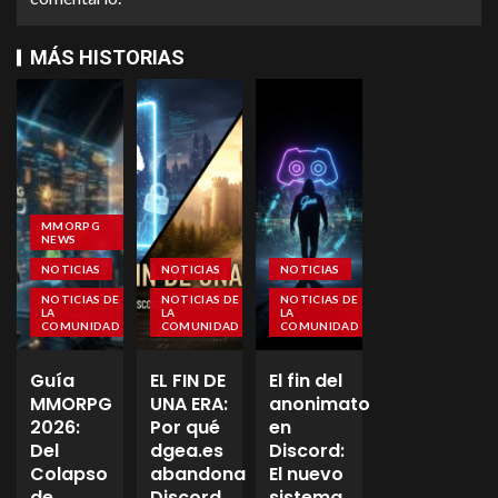
MÁS HISTORIAS
MMORPG
NEWS
NOTICIAS
NOTICIAS
NOTICIAS
NOTICIAS DE
NOTICIAS DE
NOTICIAS DE
LA
LA
LA
COMUNIDAD
COMUNIDAD
COMUNIDAD
Guía
EL FIN DE
El fin del
MMORPG
UNA ERA:
anonimato
2026:
Por qué
en
Del
dgea.es
Discord:
Colapso
abandona
El nuevo
de
Discord
sistema