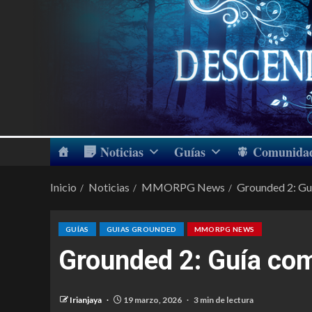
Noticias
Guías
Comunida
Inicio
Noticias
MMORPG News
Grounded 2: Guí
GUÍAS
GUIAS GROUNDED
MMORPG NEWS
Grounded 2: Guía com
Irianjaya
19 marzo, 2026
3 min de lectura