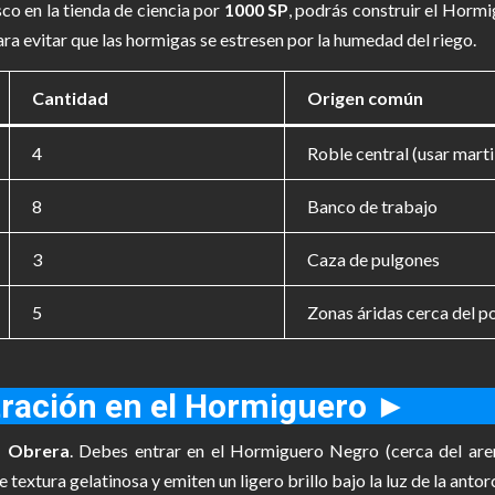
co en la tienda de ciencia por
1000 SP
, podrás construir el Horm
ra evitar que las hormigas se estresen por la humedad del riego.
Cantidad
Origen común
4
Roble central (usar marti
8
Banco de trabajo
3
Caza de pulgones
5
Zonas áridas cerca del p
iltración en el Hormiguero ►
a Obrera
. Debes entrar en el Hormiguero Negro (cerca del are
textura gelatinosa y emiten un ligero brillo bajo la luz de la antor