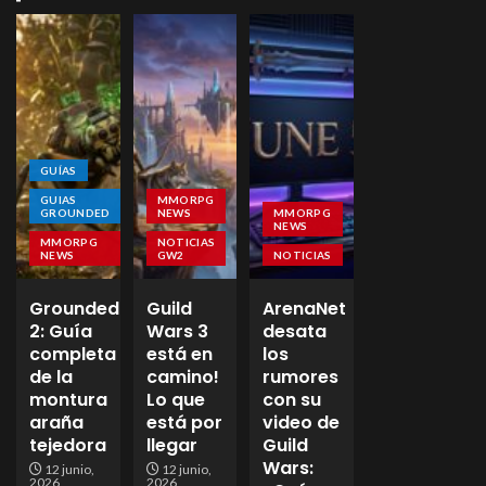
GUÍAS
GUIAS
MMORPG
GROUNDED
NEWS
MMORPG
NEWS
MMORPG
NOTICIAS
NEWS
GW2
NOTICIAS
Grounded
Guild
ArenaNet
2: Guía
Wars 3
desata
completa
está en
los
de la
camino!
rumores
montura
Lo que
con su
araña
está por
video de
tejedora
llegar
Guild
Wars:
12 junio,
12 junio,
2026
2026