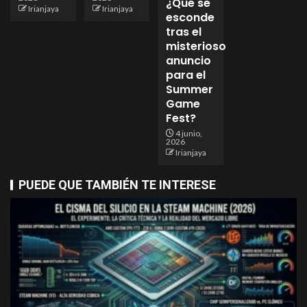
¿Qué se
Irianjaya
Irianjaya
esconde
tras el
misterioso
anuncio
para el
Summer
Game
Fest?
4 junio,
2026
Irianjaya
PUEDE QUE TAMBIÉN TE INTERESE