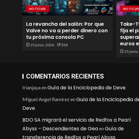
NOTICIAS
NOTICIA
La revancha del salón: Por que
Take-T
Valve no va a perder dinero con
fija el
tu próxima consola PC
superan
euros 
25 junio, 2026
Elid
25 junio
COMENTARIOS RECIENTES
Guía de la Enciclopedia de Deve
Irianjaya
en
Guía de la Enciclopedia d
Miguel Angel Ramirez
en
Deve
BDO SA migrará el servicio de Redfox a Pearl
Abyss – Descendientes de Gea
Guía de
en
transferencia de Redfox a Pearl Abyss