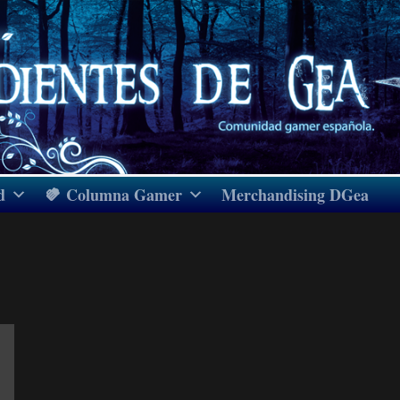
d
Columna Gamer
Merchandising DGea