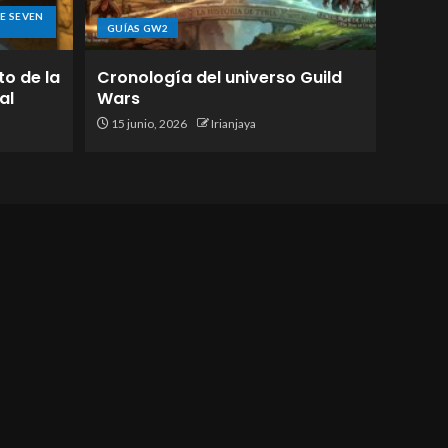
E SEVEN
GUÍAS GW2
to de la
Cronología del universo Guild
al
Wars
15 junio, 2026
Irianjaya