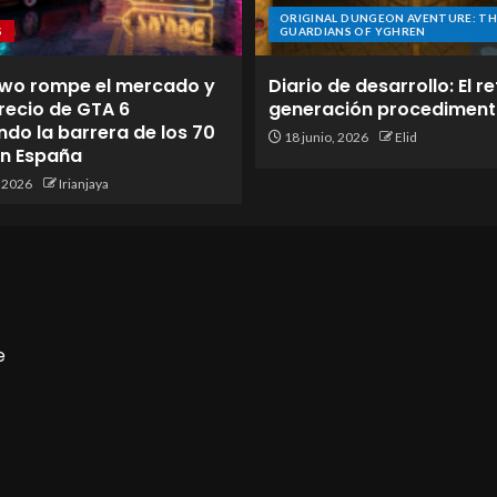
ORIGINAL DUNGEON AVENTURE: TH
S
GUARDIANS OF YGHREN
wo rompe el mercado y
Diario de desarrollo: El re
 precio de GTA 6
generación procediment
do la barrera de los 70
18 junio, 2026
Elid
en España
, 2026
Irianjaya
e