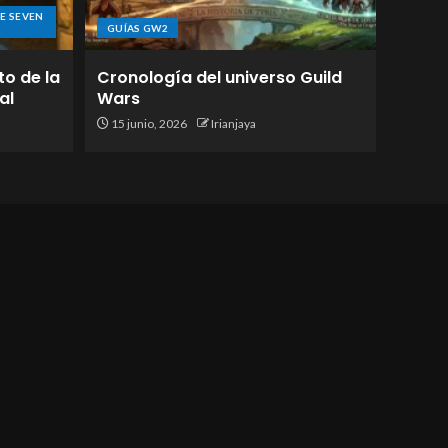
E SEVEN
GUÍAS GW2
to de la
Cronología del universo Guild
al
Wars
15 junio, 2026
Irianjaya