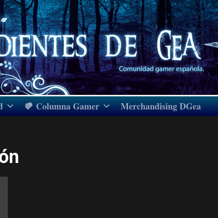
d
Columna Gamer
Merchandising DGea
ión