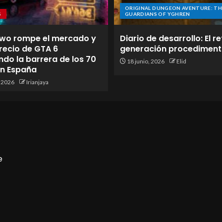
ORIGINAL DUNGEON AVENTURE: TH
S
GUARDIANS OF YGHREN
wo rompe el mercado y
Diario de desarrollo: El re
 precio de GTA 6
generación procediment
do la barrera de los 70
18 junio, 2026
Elid
en España
, 2026
Irianjaya
e