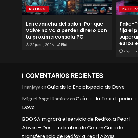
NOTICIAS
NOTICIA
La revancha del salón: Por que
Take-T
Valve no va a perder dinero con
fija el
tu próxima consola PC
superan
euros 
25 junio, 2026
Elid
25 junio
COMENTARIOS RECIENTES
Guía de la Enciclopedia de Deve
Irianjaya
en
Guía de la Enciclopedia d
Miguel Angel Ramirez
en
Deve
BDO SA migrará el servicio de Redfox a Pearl
Abyss – Descendientes de Gea
Guía de
en
transferencia de Redfox a Pearl Abyss