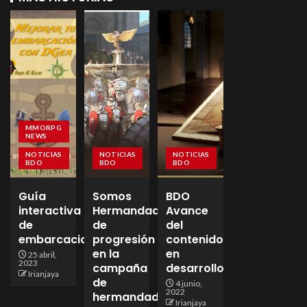
MMORPG
NEWS
NOTICIAS
NOTICIAS
NOTICIAS
BDO
BDO
BDO
Guía
Somos
BDO
interactiva
Hermandad
Avance
de
de
del
embarcaciones
progresión
contenido
en la
en
25 abril,
2023
campaña
desarrollo
Irianjaya
de
4 junio,
2022
hermandades!
Irianjaya