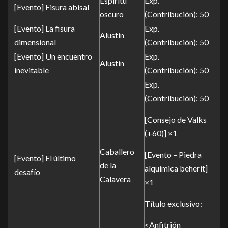
Espíritu
Exp.
[Evento] Fisura abisal
oscuro
(Contribución): 50
[Evento] La fisura
Exp.
Alustin
dimensional
(Contribución): 50
[Evento] Un encuentro
Exp.
Alustin
inevitable
(Contribución): 50
Exp.
(Contribución): 50
[Consejo de Valks
(+60)] ×1
Caballero
[Evento – Piedra
[Evento] El último
de la
alquímica beherit]
desafío
Calavera
×1
Título exclusivo:
<Anfitrión