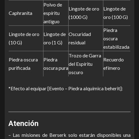
Polvo de
Lingote de oro
Lingote de
Caphranita
espíritu
(1000 G)
oro (100 G)
antiguo
Piedra
Lingote de oro
Lingote de
Oscuridad
oscura
(10 G)
oro (1 G)
residual
estabilizada
Trozo de Garra
Piedra oscura
Piedra
Recuerdo
del Espíritu
purificada
oscura pura
efímero
oscuro
*Efecto al equipar [Evento – Piedra alquímica beherit]:
Atención
– Las misiones de Berserk solo estarán disponibles una