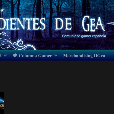
d
Columna Gamer
Merchandising DGea