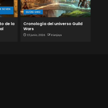
E SEVEN
GUÍAS GW2
to de la
Cronología del universo Guild
al
Wars
15 junio, 2026
Irianjaya