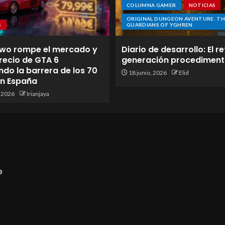
COLUMNA GAMER
NOTICIAS
ORIGINAL DUNGEON AVENTURE: TH
S
GUARDIANS OF YGHREN
wo rompe el mercado y
Diario de desarrollo: El re
 precio de GTA 6
generación procediment
do la barrera de los 70
18 junio, 2026
Elid
en España
, 2026
Irianjaya
e