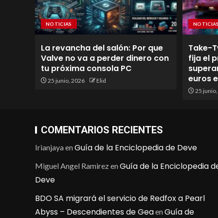
NOTICIAS
NOTICIA
La revancha del salón: Por que
Take-T
Valve no va a perder dinero con
fija el
tu próxima consola PC
superan
euros 
25 junio, 2026
Elid
25 junio
COMENTARIOS RECIENTES
Guía de la Enciclopedia de Deve
Irianjaya
en
Guía de la Enciclopedia d
Miguel Angel Ramirez
en
Deve
BDO SA migrará el servicio de Redfox a Pearl
Abyss – Descendientes de Gea
Guía de
en