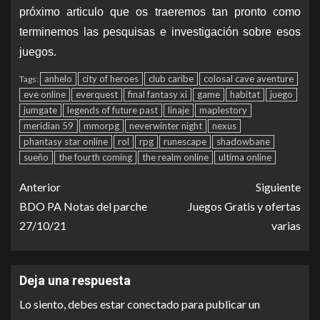
próximo articulo que os traeremos tan pronto como
terminemos las pesquisas e investigación sobre esos
juegos.
anhelo
city of heroes
club caribe
colosal cave aventure
Tags:
eve online
everquest
final fantasy xi
game
habitat
juego
jumgate
legends of future past
linaje
maplestory
meridian 59
mmorpg
neverwinter night
nexus
phantasy star online
rol
rpg
runescape
shadowbane
sueño
the fourth coming
the realm online
ultima online
Anterior
Siguiente
BDO PA Notas del parche
Juegos Gratis y ofertas
27/10/21
varias
Deja una respuesta
Lo siento, debes estar
conectado
para publicar un