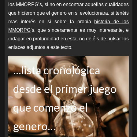
los MMORPG’s, si no
en
encontrar aquellas cualidades
que hicieron que el genero en si evolucionara, si tenéis
mas interés en si sobre la propia
historia de los
MMORPG
’s,
que sinceramente es muy interesante,
e
indagar en profundidad
en esta,
no dejéis de pulsar los
enlaces adjuntos a este texto.
…lista cronológica
desde el primer juego
que comenzó el
genero…