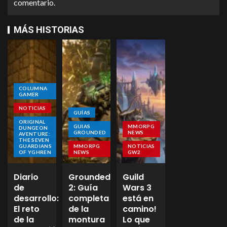
comentario.
MÁS HISTORIAS
COLUMNA
GAMER
NOTICIAS
GUÍAS
ORIGINAL
GUIAS
MMORPG
DUNGEON
GROUNDED
NEWS
AVENTURE:
THE SEVEN
GUARDIANS
MMORPG
NOTICIAS
OF YGHREN
NEWS
GW2
Diario
Grounded
Guild
de
2: Guía
Wars 3
desarrollo:
completa
está en
El reto
de la
camino!
de la
montura
Lo que