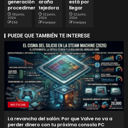
generación
araña
está por
procedimental
tejedora
llegar
18 junio,
12 junio,
12 junio,
2026
2026
2026
Elid
Irianjaya
Irianjaya
PUEDE QUE TAMBIÉN TE INTERESE
NOTICIAS
La revancha del salón: Por que Valve no va a
perder dinero con tu próxima consola PC