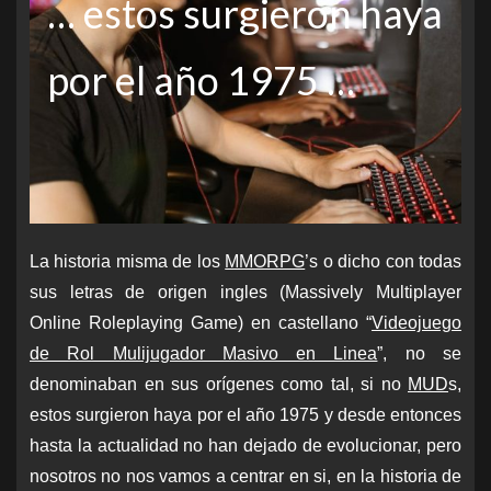
… estos surgieron haya
por el año 1975 …
La historia misma de los
MMORPG
’s o dicho con todas
sus letras de origen ingles
(Massively Multiplayer
Online Roleplaying Game)
en castellano “
Videojuego
de Rol Mulijugador Masivo en Linea
”,
no se
denominaban
en sus orígenes
como tal, si no
MUD
s,
estos surgieron haya por el año 1975 y desde entonces
hasta la actualidad no han dejado de evolucionar, pero
nosotros no nos vamos a centrar en
si, en
la historia de