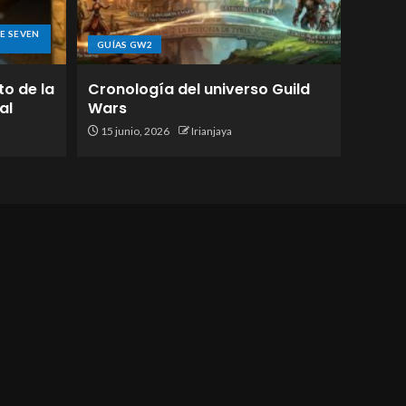
E SEVEN
GUÍAS GW2
to de la
Cronología del universo Guild
al
Wars
15 junio, 2026
Irianjaya