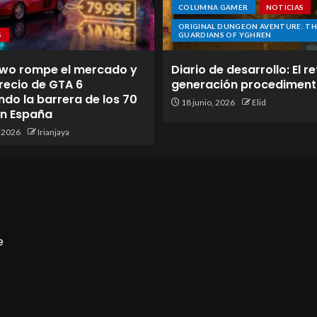
COLUMNA GAMER
NOTICIAS
ORIGINAL DUNGEON AVENTURE: TH
S
GUARDIANS OF YGHREN
wo rompe el mercado y
Diario de desarrollo: El re
 precio de GTA 6
generación procediment
do la barrera de los 70
18 junio, 2026
Elid
en España
, 2026
Irianjaya
e