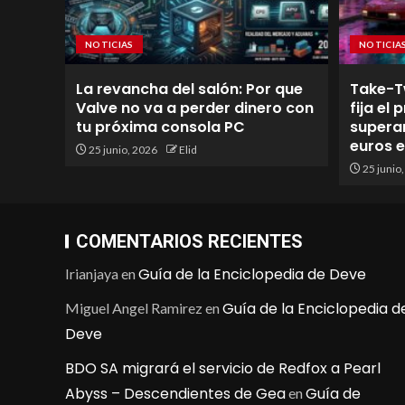
NOTICIAS
NOTICIA
La revancha del salón: Por que
Take-T
Valve no va a perder dinero con
fija el
tu próxima consola PC
superan
euros 
25 junio, 2026
Elid
25 junio
COMENTARIOS RECIENTES
Guía de la Enciclopedia de Deve
Irianjaya
en
Guía de la Enciclopedia d
Miguel Angel Ramirez
en
Deve
BDO SA migrará el servicio de Redfox a Pearl
Abyss – Descendientes de Gea
Guía de
en