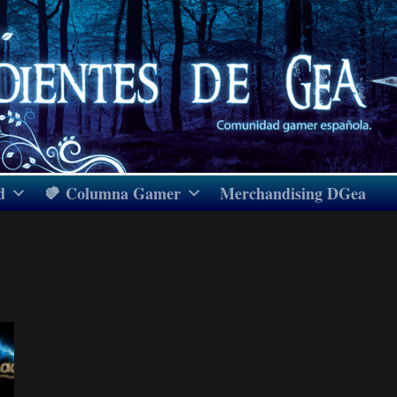
d
Columna Gamer
Merchandising DGea