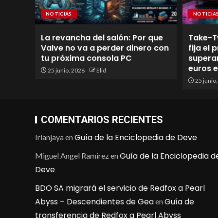
NOTICIAS
NOTICIA
La revancha del salón: Por que
Take-T
Valve no va a perder dinero con
fija el
tu próxima consola PC
superan
euros 
25 junio, 2026
Elid
25 junio
COMENTARIOS RECIENTES
Guía de la Enciclopedia de Deve
Irianjaya
en
Guía de la Enciclopedia d
Miguel Angel Ramirez
en
Deve
BDO SA migrará el servicio de Redfox a Pearl
Abyss – Descendientes de Gea
Guía de
en
transferencia de Redfox a Pearl Abyss