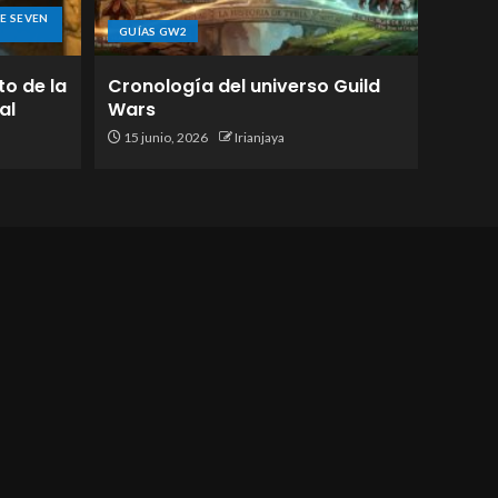
E SEVEN
GUÍAS GW2
to de la
Cronología del universo Guild
al
Wars
15 junio, 2026
Irianjaya