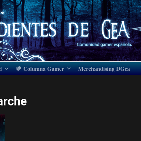
d
Columna Gamer
Merchandising DGea
arche