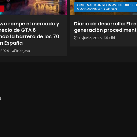
ORIGINAL DUNGEON AVENTURE: TH
S
GUARDIANS OF YGHREN
wo rompe el mercado y
Diario de desarrollo: El re
 precio de GTA 6
generación procediment
do la barrera de los 70
18 junio, 2026
Elid
en España
, 2026
Irianjaya
e