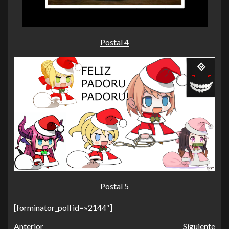
Postal 4
Postal 5
[forminator_poll id=»2144″]
Anterior
Siguiente