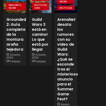
NEWS
MMORPG
NOTICIAS
NEWS
GW2
NOTICIAS
Grounded
Guild
ArenaNet
2: Guía
Wars 3
desata
completa
está en
los
de la
camino!
rumores
montura
Lo que
con su
araña
está por
video de
tejedora
llegar
Guild
Wars:
12 junio,
12 junio,
2026
2026
¿Qué se
Irianjaya
Irianjaya
esconde
tras el
misterioso
anuncio
para el
Summer
Game
Fest?
4 junio,