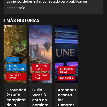
Lo siento, debes estar
conectado
para publicar un
comentario.
MÁS HISTORIAS
GUÍAS
GUIAS
MMORPG
GROUNDED
NEWS
MMORPG
NEWS
MMORPG
NOTICIAS
NEWS
GW2
NOTICIAS
Grounded
Guild
ArenaNet
2: Guía
Wars 3
desata
completa
está en
los
de la
camino!
rumores