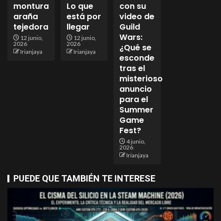
montura
Lo que
con su
araña
está por
video de
tejedora
llegar
Guild
Wars:
12 junio,
12 junio,
2026
2026
¿Qué se
Irianjaya
Irianjaya
esconde
tras el
misterioso
anuncio
para el
Summer
Game
Fest?
4 junio,
2026
Irianjaya
PUEDE QUE TAMBIÉN TE INTERESE