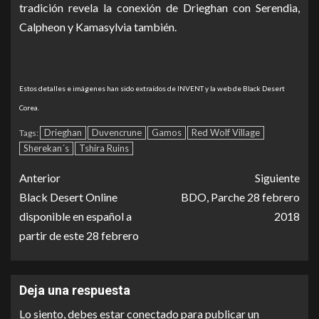
tradición revela la conexión de Drieghan con Serendia,
Calpheon y Kamasylvia también.
Estos detalles e imágenes han sido extraídos de INVENT y la web de Black Desert
Corea.
Drieghan
Duvencrune
Gamos
Red Wolf Village
Tags:
Sherekan´s
Tshira Ruins
Anterior
Siguiente
Black Desert Online
BDO, Parche 28 febrero
disponible en español a
2018
partir de este 28 febrero
Deja una respuesta
Lo siento, debes estar
conectado
para publicar un