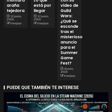
montura
Lo que
con su
araña
está por
video de
tejedora
llegar
Guild
Wars:
12 junio,
12 junio,
2026
2026
¿Qué se
Irianjaya
Irianjaya
esconde
tras el
misterioso
anuncio
para el
Summer
Game
Fest?
4 junio,
2026
Irianjaya
PUEDE QUE TAMBIÉN TE INTERESE