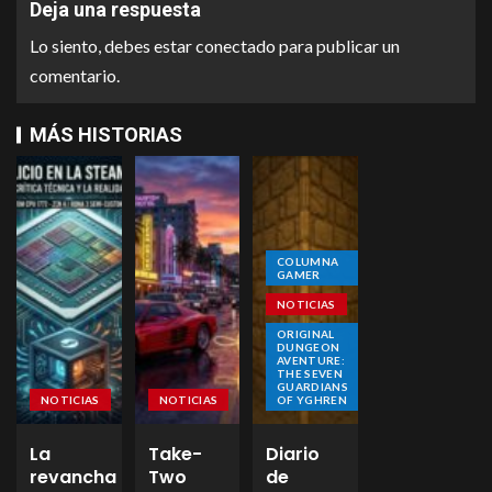
Deja una respuesta
Lo siento, debes estar
conectado
para publicar un
comentario.
MÁS HISTORIAS
COLUMNA
GAMER
NOTICIAS
ORIGINAL
DUNGEON
AVENTURE:
THE SEVEN
GUARDIANS
NOTICIAS
NOTICIAS
OF YGHREN
La
Take-
Diario
revancha
Two
de