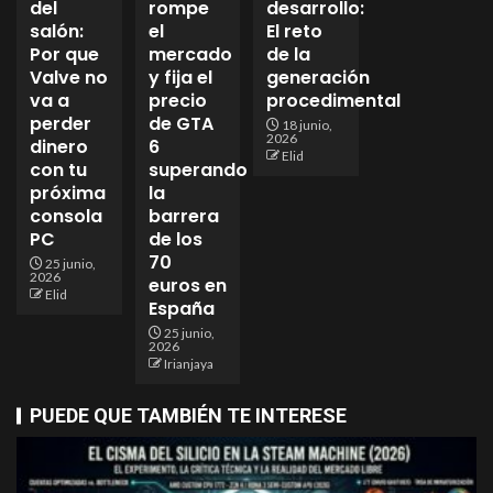
del
rompe
desarrollo:
salón:
el
El reto
Por que
mercado
de la
Valve no
y fija el
generación
va a
precio
procedimental
perder
de GTA
18 junio,
2026
dinero
6
Elid
con tu
superando
próxima
la
consola
barrera
PC
de los
70
25 junio,
2026
euros en
Elid
España
25 junio,
2026
Irianjaya
PUEDE QUE TAMBIÉN TE INTERESE