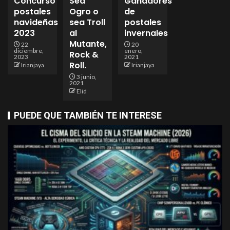
Concurso
Sea
Ganadores
postales
Ogro o
de
navideñas
sea Troll
postales
2023
al
invernales
Mutante,
22
20
diciembre,
enero,
Rock &
2023
2021
Roll.
Irianjaya
Irianjaya
3 junio,
2021
Elid
PUEDE QUE TAMBIÉN TE INTERESE