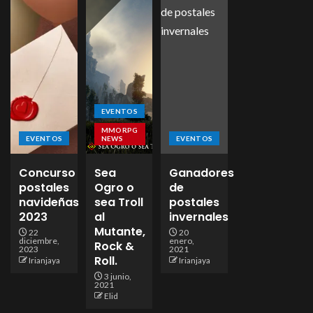
EVENTOS
MMORPG
EVENTOS
NEWS
EVENTOS
Concurso
Sea
Ganadores
postales
Ogro o
de
navideñas
sea Troll
postales
2023
al
invernales
Mutante,
22
20
diciembre,
enero,
Rock &
2023
2021
Roll.
Irianjaya
Irianjaya
3 junio,
2021
Elid