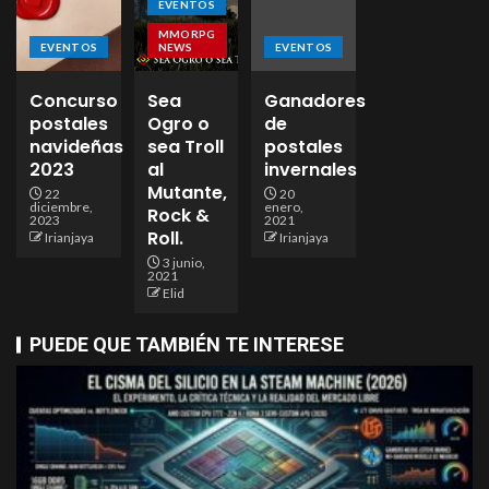
EVENTOS
MMORPG
EVENTOS
NEWS
EVENTOS
Concurso
Sea
Ganadores
postales
Ogro o
de
navideñas
sea Troll
postales
2023
al
invernales
Mutante,
22
20
diciembre,
enero,
Rock &
2023
2021
Roll.
Irianjaya
Irianjaya
3 junio,
2021
Elid
PUEDE QUE TAMBIÉN TE INTERESE