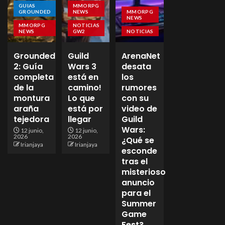
GUIAS
MMORPG
GROUNDED
NEWS
MMORPG
NEWS
MMORPG
NOTICIAS
NEWS
GW2
NOTICIAS
Grounded
Guild
ArenaNet
2: Guía
Wars 3
desata
completa
está en
los
de la
camino!
rumores
montura
Lo que
con su
araña
está por
video de
tejedora
llegar
Guild
Wars:
12 junio,
12 junio,
2026
2026
¿Qué se
Irianjaya
Irianjaya
esconde
tras el
misterioso
anuncio
para el
Summer
Game
Fest?