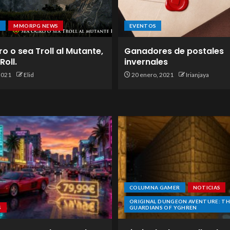
S
MMORPG NEWS
EVENTOS
o o sea Troll al Mutante,
Ganadores de postales
Roll.
invernales
 2021
Elid
20 enero, 2021
Irianjaya
COLUMNA GAMER
NOTICIAS
ORIGINAL DUNGEON AVENTURE: TH
S
GUARDIANS OF YGHREN