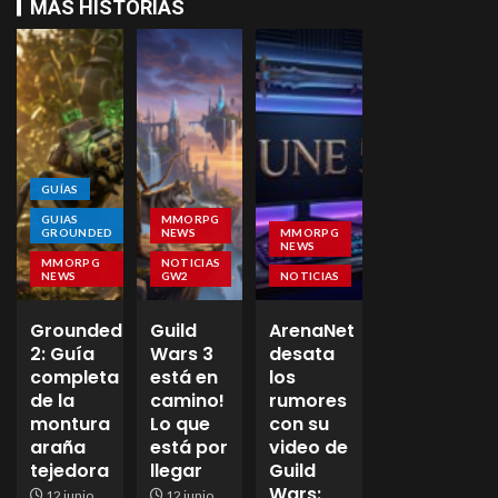
MÁS HISTORIAS
GUÍAS
GUIAS
MMORPG
GROUNDED
NEWS
MMORPG
NEWS
MMORPG
NOTICIAS
NEWS
GW2
NOTICIAS
Grounded
Guild
ArenaNet
2: Guía
Wars 3
desata
completa
está en
los
de la
camino!
rumores
montura
Lo que
con su
araña
está por
video de
tejedora
llegar
Guild
Wars:
12 junio,
12 junio,