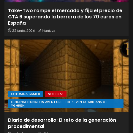
Take-Two rompe el mercado y fija el precio de
GTA 6 superando la barrera de los 70 euros en
España
25 junio, 2026
Irianjaya
COLUMNA GAMER
NOTICIAS
ORIGINAL DUNGEON AVENTURE: THE SEVEN GUARDIANS OF
YGHREN
Diario de desarrollo: El reto de la generación
procedimental