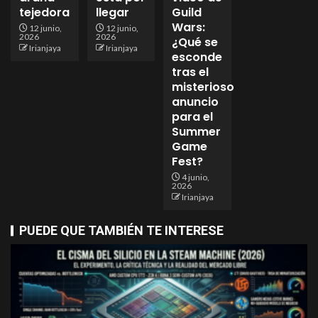
tejedora
llegar
Guild
Wars:
12 junio,
12 junio,
2026
2026
¿Qué se
Irianjaya
Irianjaya
esconde
tras el
misterioso
anuncio
para el
Summer
Game
Fest?
4 junio,
2026
Irianjaya
PUEDE QUE TAMBIÉN TE INTERESE