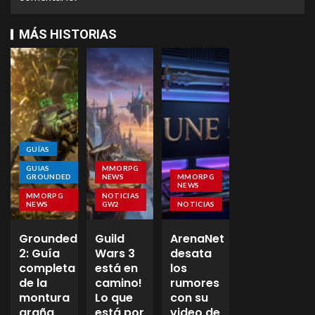
MÁS HISTORIAS
GUÍAS
GUIAS
MMORPG
GROUNDED
NEWS
MMORPG
NEWS
MMORPG
NOTICIAS
NEWS
GW2
NOTICIAS
Grounded
Guild
ArenaNet
2: Guía
Wars 3
desata
completa
está en
los
de la
camino!
rumores
montura
Lo que
con su
araña
está por
video de