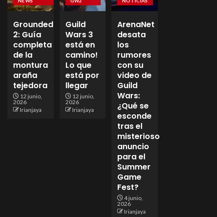
NEWS
GW2
NOTICIAS
Grounded
Guild
ArenaNet
2: Guía
Wars 3
desata
completa
está en
los
de la
camino!
rumores
montura
Lo que
con su
araña
está por
video de
tejedora
llegar
Guild
Wars:
12 junio,
12 junio,
2026
2026
¿Qué se
Irianjaya
Irianjaya
esconde
tras el
misterioso
anuncio
para el
Summer
Game
Fest?
4 junio,
2026
Irianjaya