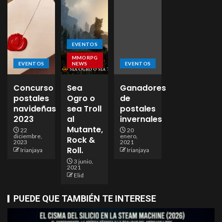
EVENTOS
MMORPG
EVENTOS
NEWS
EVENTOS
Concurso
Sea
Ganadores
postales
Ogro o
de
navideñas
sea Troll
postales
2023
al
invernales
Mutante,
22
20
diciembre,
enero,
Rock &
2023
2021
Roll.
Irianjaya
Irianjaya
3 junio,
2021
Elid
PUEDE QUE TAMBIÉN TE INTERESE