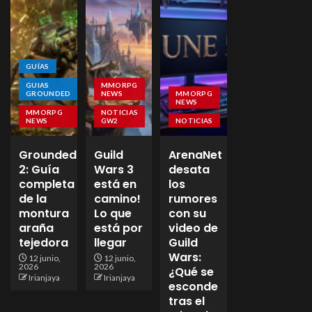
GUÍAS
GUIAS
MMORPG
GROUNDED
NEWS
MMORPG
NEWS
MMORPG
NOTICIAS
NEWS
GW2
NOTICIAS
Grounded
Guild
ArenaNet
2: Guía
Wars 3
desata
completa
está en
los
de la
camino!
rumores
montura
Lo que
con su
araña
está por
video de
tejedora
llegar
Guild
Wars:
12 junio,
12 junio,
2026
2026
¿Qué se
Irianjaya
Irianjaya
esconde
tras el