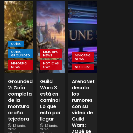
GUÍAS
GUIAS
MMORPG
GROUNDED
NEWS
MMORPG
NEWS
MMORPG
NOTICIAS
NEWS
GW2
NOTICIAS
Grounded
Guild
ArenaNet
2: Guía
Wars 3
desata
completa
está en
los
de la
camino!
rumores
montura
Lo que
con su
araña
está por
video de
tejedora
llegar
Guild
Wars:
12 junio,
12 junio,
2026
2026
¿Qué se