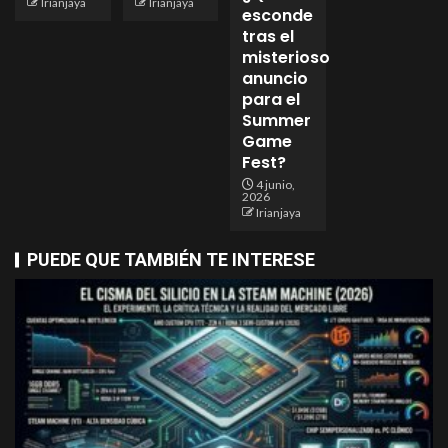
Irianjaya
Irianjaya
esconde
tras el
misterioso
anuncio
para el
Summer
Game
Fest?
4 junio,
2026
Irianjaya
PUEDE QUE TAMBIÉN TE INTERESE