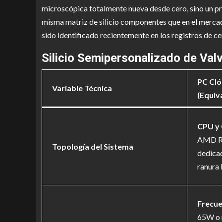
microscópica totalmente nueva desde cero, sino un p
misma matriz de silicio componentes que en el mercad
sido identificado recientemente en los registros de c
Silicio Semipersonalizado de Val
PC Cló
Variable Técnica
(Equiv
CPU y
AMD Ry
Topología del Sistema
dedica
ranura 
Frecue
65W o 