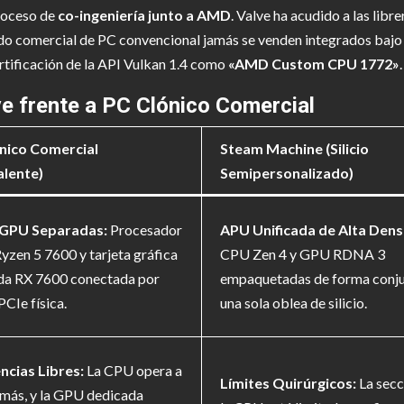
roceso de
co-ingeniería junto a AMD
. Valve ha acudido a las lib
o comercial de PC convencional jamás se venden integrados bajo e
ertificación de la API Vulkan 1.4 como
«AMD Custom CPU 1772»
.
ve frente a PC Clónico Comercial
nico Comercial
Steam Machine (Silicio
alente)
Semipersonalizado)
 GPU Separadas:
Procesador
APU Unificada de Alta Dens
zen 5 7600 y tarjeta gráfica
CPU Zen 4 y GPU RDNA 3
da RX 7600 conectada por
empaquetadas de forma conju
PCIe física.
una sola oblea de silicio.
ncias Libres:
La CPU opera a
Límites Quirúrgicos:
La secc
más, y la GPU dedicada