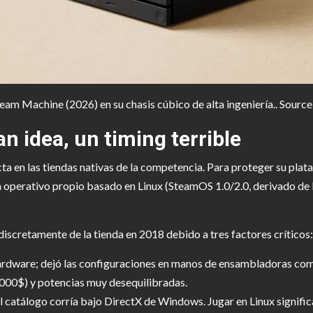
eam Machine (2026) en su chasis cúbico de alta ingeniería.. Sour
an idea, un timing terrible
a en las tiendas nativas de la competencia. Para proteger su plat
tema operativo propio basado en Linux (SteamOS 1.0/2.0, derivado 
iscretamente de la tienda en 2018 debido a tres factores críticos:
hardware; dejó las configuraciones en manos de ensambladoras co
000$) y potencias muy desequilibradas.
 catálogo corría bajo DirectX de Windows. Jugar en Linux signifi