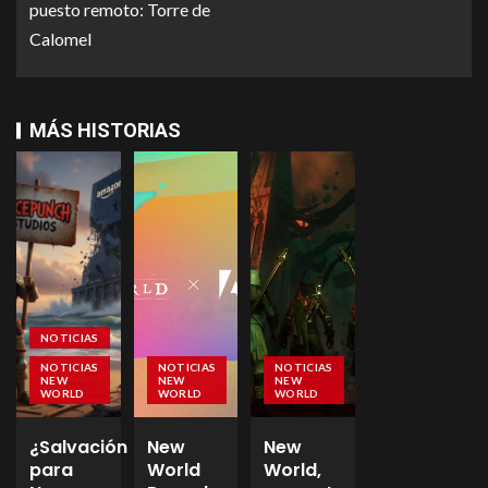
puesto remoto: Torre de
Calomel
MÁS HISTORIAS
NOTICIAS
NOTICIAS
NOTICIAS
NOTICIAS
NEW
NEW
NEW
WORLD
WORLD
WORLD
¿Salvación
New
New
para
World
World,