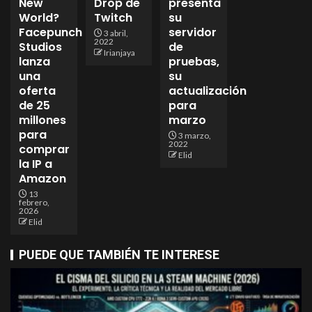
New
Drop de
presenta
World?
Twitch
su
Facepunch
servidor
3 abril,
2022
Studios
de
Irianjaya
lanza
pruebas,
una
su
oferta
actualización
de 25
para
millones
marzo
para
3 marzo,
2022
comprar
Elid
la IP a
Amazon
13
febrero,
2026
Elid
PUEDE QUE TAMBIÉN TE INTERESE