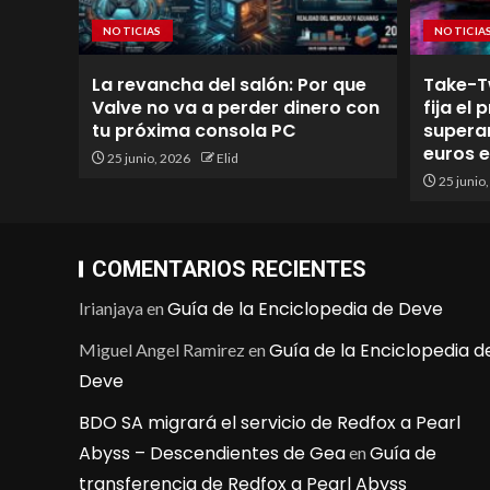
NOTICIAS
NOTICIA
La revancha del salón: Por que
Take-T
Valve no va a perder dinero con
fija el
tu próxima consola PC
superan
euros 
25 junio, 2026
Elid
25 junio
COMENTARIOS RECIENTES
Guía de la Enciclopedia de Deve
Irianjaya
en
Guía de la Enciclopedia d
Miguel Angel Ramirez
en
Deve
BDO SA migrará el servicio de Redfox a Pearl
Abyss – Descendientes de Gea
Guía de
en
transferencia de Redfox a Pearl Abyss