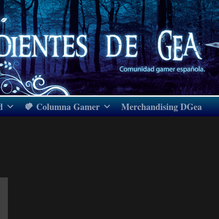
d
Columna Gamer
Merchandising DGea