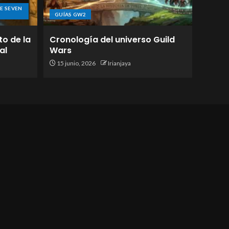
E SEVEN
GUÍAS GW2
to de la
Cronología del universo Guild
al
Wars
15 junio, 2026
Irianjaya