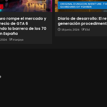
ORIGINAL DUNGEON AVENTURE: TH
S
GUARDIANS OF YGHREN
wo rompe el mercado y
Diario de desarrollo: El re
 precio de GTA 6
generación procediment
do la barrera de los 70
18 junio, 2026
Elid
en España
, 2026
Irianjaya
e