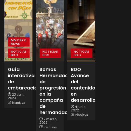
MMORPG
NEWS
NOTICIAS
NOTICIAS
NOTICIAS
BDO
BDO
BDO
Guía
Somos
BDO
interactiva
Hermandad
Avance
de
de
del
embarcaciones
progresión
contenido
en la
en
25 abril,
2023
campaña
desarrollo
Irianjaya
de
4 junio,
2022
hermandades!
Irianjaya
7 marzo,
2023
Irianjaya