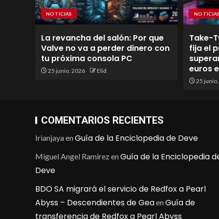
NOTICIAS
NOTICIA
La revancha del salón: Por que
Take-T
Valve no va a perder dinero con
fija el
tu próxima consola PC
superan
euros 
25 junio, 2026
Elid
25 junio
COMENTARIOS RECIENTES
Guía de la Enciclopedia de Deve
Irianjaya
en
Guía de la Enciclopedia d
Miguel Angel Ramirez
en
Deve
BDO SA migrará el servicio de Redfox a Pearl
Abyss – Descendientes de Gea
Guía de
en
transferencia de Redfox a Pearl Abyss