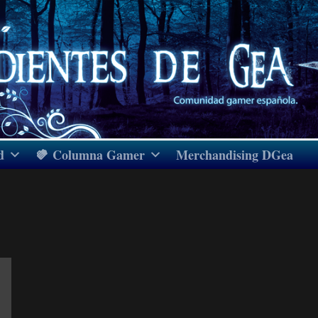
d
Columna Gamer
Merchandising DGea