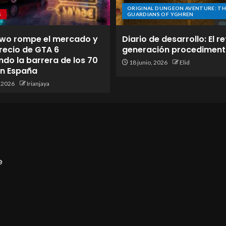
ORIGINAL DUNGEON AVENTURE: TH
S
GUARDIANS OF YGHREN
wo rompe el mercado y
Diario de desarrollo: El re
 precio de GTA 6
generación procediment
do la barrera de los 70
18 junio, 2026
Elid
en España
, 2026
Irianjaya
e