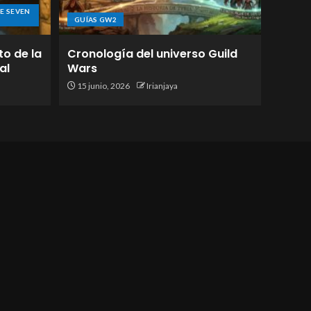
E SEVEN
GUÍAS GW2
to de la
Cronología del universo Guild
al
Wars
15 junio, 2026
Irianjaya