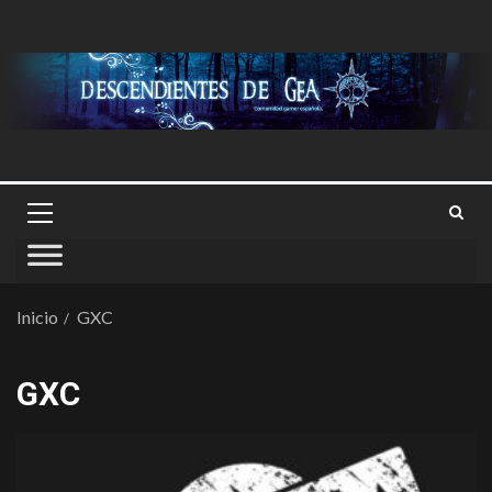
Inicio
GXC
GXC