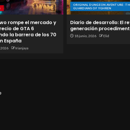
ORIGINAL DUNGEON AVENTURE: TH
S
GUARDIANS OF YGHREN
wo rompe el mercado y
Diario de desarrollo: El re
 precio de GTA 6
generación procediment
do la barrera de los 70
18 junio, 2026
Elid
en España
, 2026
Irianjaya
e