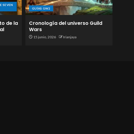
E SEVEN
GUÍAS GW2
to de la
Cronología del universo Guild
al
Wars
15 junio, 2026
Irianjaya