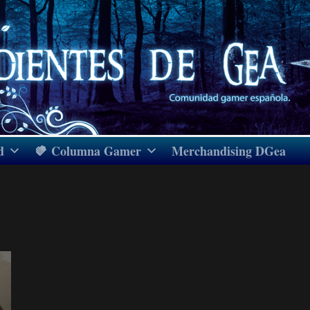
d
Columna Gamer
Merchandising DGea