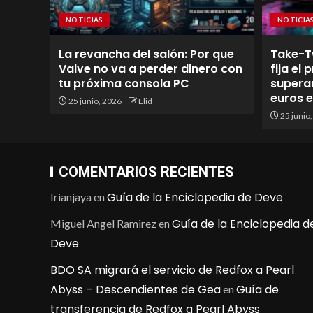
NOTICIAS
NOTICIA
La revancha del salón: Por que
Take-T
Valve no va a perder dinero con
fija el
tu próxima consola PC
superan
euros 
25 junio, 2026
Elid
25 junio
COMENTARIOS RECIENTES
Guía de la Enciclopedia de Deve
Irianjaya
en
Guía de la Enciclopedia d
Miguel Angel Ramirez
en
Deve
BDO SA migrará el servicio de Redfox a Pearl
Abyss – Descendientes de Gea
Guía de
en
transferencia de Redfox a Pearl Abyss