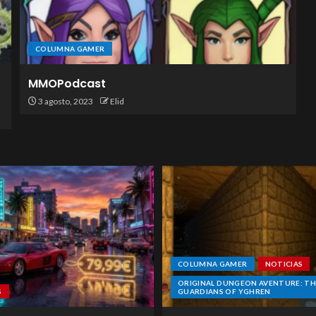
COLUMNA GAMER
MMOPodcast
3 agosto, 2023
Elid
COLUMNA GAMER
NOTICIAS
ORIGINAL DUNGEON AVENTURE: TH
S
GUARDIANS OF YGHREN