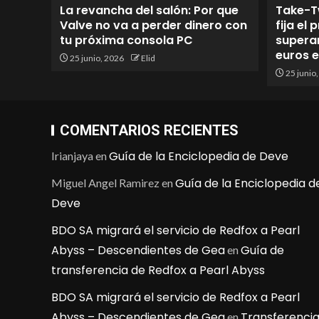
La revancha del salón: Por que
Take-T
Valve no va a perder dinero con
fija el
tu próxima consola PC
superan
euros 
25 junio, 2026
Elid
25 junio
COMENTARIOS RECIENTES
Guía de la Enciclopedia de Deve
Irianjaya
en
Guía de la Enciclopedia d
Miguel Angel Ramirez
en
Deve
BDO SA migrará el servicio de Redfox a Pearl
Abyss – Descendientes de Gea
Guía de
en
transferencia de Redfox a Pearl Abyss
BDO SA migrará el servicio de Redfox a Pearl
Abyss – Descendientes de Gea
Transferenci
en