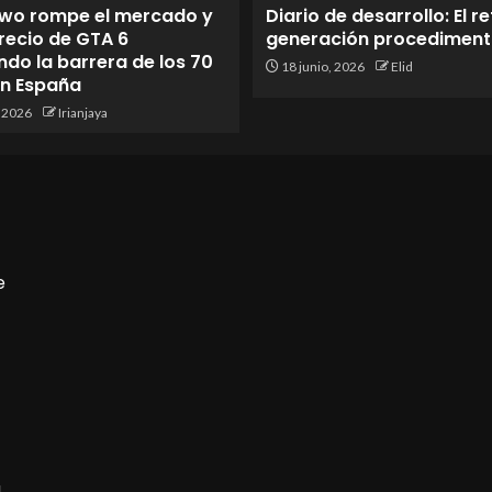
wo rompe el mercado y
Diario de desarrollo: El re
 precio de GTA 6
generación procediment
do la barrera de los 70
18 junio, 2026
Elid
en España
, 2026
Irianjaya
e
a