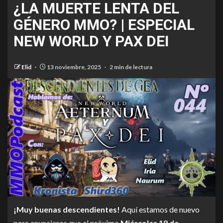
¿LA MUERTE LENTA DEL
GÉNERO MMO? | ESPECIAL
NEW WORLD Y PAX DEI
Elid
13 noviembre, 2025
2 min de lectura
¡Muy buenas descendientes!
Aquí estamos de nuevo
para anunciaros que el próximo
Miércoles 19 de