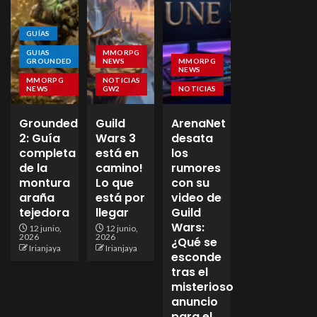
GUÍAS
GUIAS
MMORPG
GROUNDED
NEWS
MMORPG
NEWS
MMORPG
NOTICIAS
NEWS
GW2
NOTICIAS
Grounded
Guild
ArenaNet
2: Guía
Wars 3
desata
completa
está en
los
de la
camino!
rumores
montura
Lo que
con su
araña
está por
video de
tejedora
llegar
Guild
Wars:
12 junio,
12 junio,
2026
2026
¿Qué se
Irianjaya
Irianjaya
esconde
tras el
misterioso
anuncio
para el