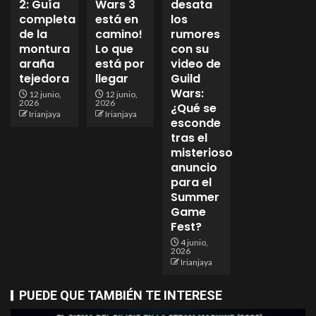
2: Guía
Wars 3
desata
completa
está en
los
de la
camino!
rumores
montura
Lo que
con su
araña
está por
video de
tejedora
llegar
Guild
Wars:
12 junio,
12 junio,
2026
2026
¿Qué se
Irianjaya
Irianjaya
esconde
tras el
misterioso
anuncio
para el
Summer
Game
Fest?
4 junio,
2026
Irianjaya
PUEDE QUE TAMBIÉN TE INTERESE