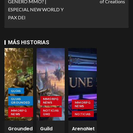
GÉNERO MMO? |
of Creations
ESPECIAL NEW WORLD Y
PAX DEI
MÁS HISTORIAS
GUÍAS
GUIAS
MMORPG
GROUNDED
NEWS
MMORPG
NEWS
MMORPG
NOTICIAS
NEWS
GW2
NOTICIAS
Grounded
Guild
ArenaNet