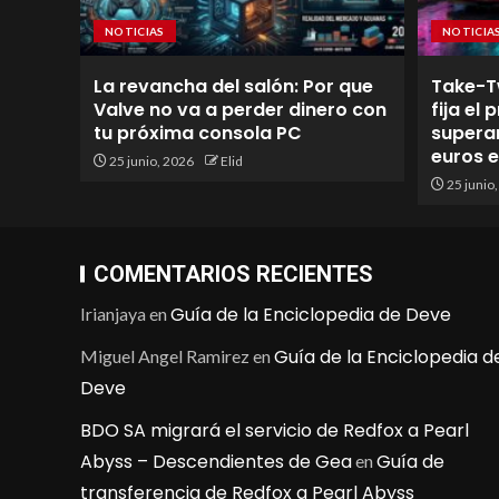
NOTICIAS
NOTICIA
La revancha del salón: Por que
Take-T
Valve no va a perder dinero con
fija el
tu próxima consola PC
superan
euros 
25 junio, 2026
Elid
25 junio
COMENTARIOS RECIENTES
Guía de la Enciclopedia de Deve
Irianjaya
en
Guía de la Enciclopedia d
Miguel Angel Ramirez
en
Deve
BDO SA migrará el servicio de Redfox a Pearl
Abyss – Descendientes de Gea
Guía de
en
transferencia de Redfox a Pearl Abyss