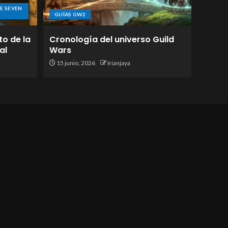
E SEVEN
GUÍAS GW2
to de la
Cronología del universo Guild
al
Wars
15 junio, 2026
Irianjaya