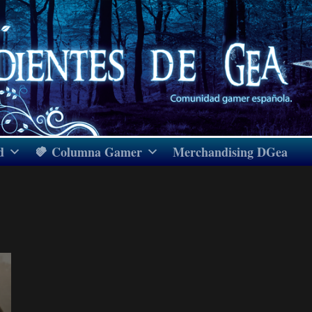
d
Columna Gamer
Merchandising DGea