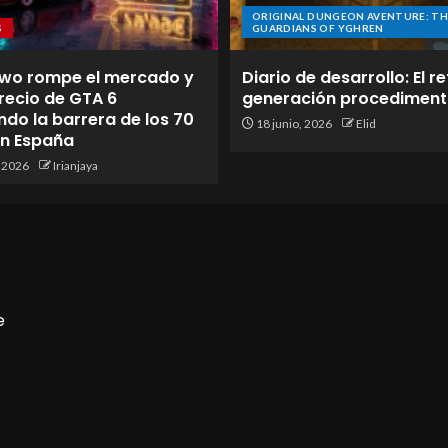
ORIGINAL DUNGEON AVENTURE: TH
S
GUARDIANS OF YGHREN
wo rompe el mercado y
Diario de desarrollo: El re
 precio de GTA 6
generación procediment
do la barrera de los 70
18 junio, 2026
Elid
en España
, 2026
Irianjaya
e