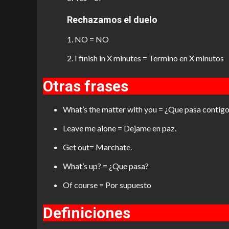
Rechazamos el duelo
NO = NO
I finish in X minutes = Termino en X minutos
Otras frases
What’s the matter with you = ¿Que pasa contig
Leave me alone = Dejame en paz.
Get out= Marchate.
What’s up? = ¿Que pasa?
Of course = Por supuesto
Definiciones