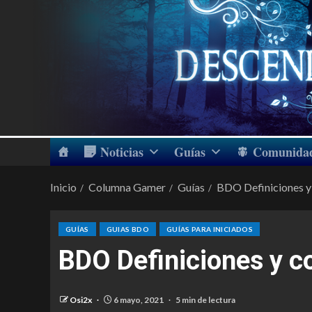
Noticias
Guías
Comunida
Inicio
Columna Gamer
Guías
BDO Definiciones y
GUÍAS
GUIAS BDO
GUÍAS PARA INICIADOS
BDO Definiciones y c
Osi2x
6 mayo, 2021
5 min de lectura