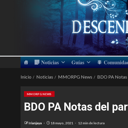
Noticias
Guías
Comunida
Inicio
Noticias
MMORPG News
BDO PA Notas 
MMORPG NEWS
BDO PA Notas del pa
Irianjaya
18 mayo, 2021
12 min de lectura