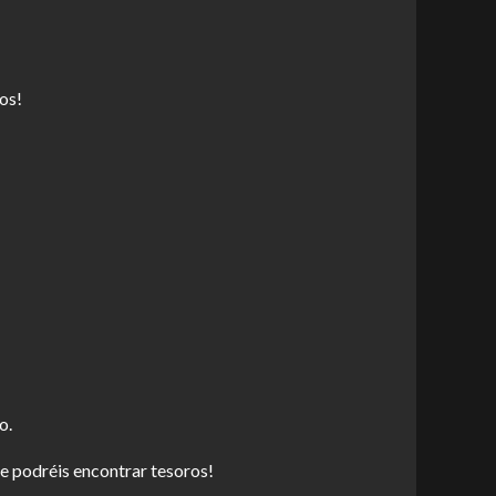
os!
o.
ue podréis encontrar tesoros!