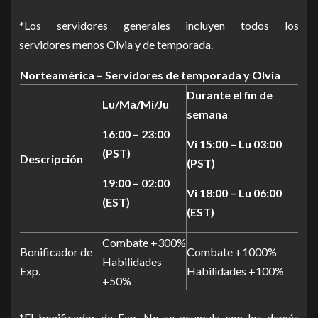
*Los servidores generales incluyen todos
los
servidores
menos
Olvia
y
de temporada
.
Norteamérica – Servidores de temporada y Olvia
Durante el fin de
Lu/Ma/Mi/Ju
semana
16:00 – 23:00
Vi 15:00 – Lu 03:00
(PST)
Descripción
(PST)
19:00 – 02:00
Vi 18:00 – Lu 06:00
(EST)
(EST)
Combate +300%
Bonificador de
Combate +1000%
Habilidades
Exp.
Habilidades +100%
+50%
*El bonificador de
Exp
.
No
se acumula con los demás