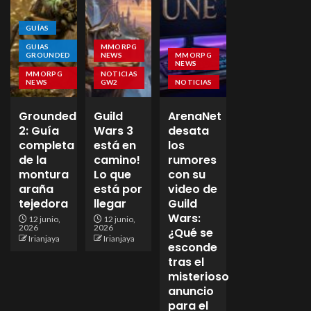
GUÍAS
GUIAS
MMORPG
GROUNDED
NEWS
MMORPG
NEWS
MMORPG
NOTICIAS
NEWS
GW2
NOTICIAS
Grounded
Guild
ArenaNet
2: Guía
Wars 3
desata
completa
está en
los
de la
camino!
rumores
montura
Lo que
con su
araña
está por
video de
tejedora
llegar
Guild
Wars:
12 junio,
12 junio,
2026
2026
¿Qué se
Irianjaya
Irianjaya
esconde
tras el
misterioso
anuncio
para el